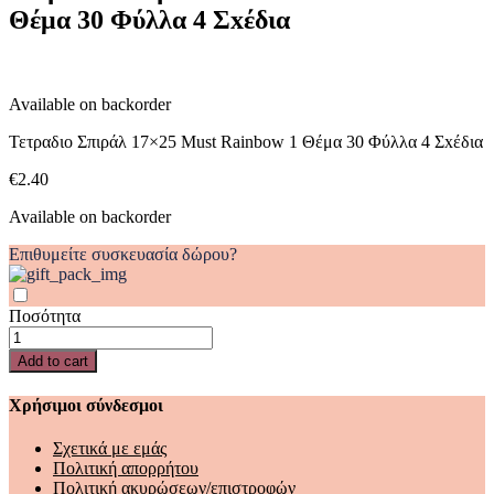
Θέμα 30 Φύλλα 4 Σxέδια
1
Θέμα
30
Φύλλα
4
Available on backorder
Σxέδια
quantity
Τετραδιο Σπιράλ 17×25 Must Rainbow 1 Θέμα 30 Φύλλα 4 Σxέδια
€
2.40
Available on backorder
Επιθυμείτε συσκευασία δώρου?
Ποσότητα
Τετραδιο
Σπιράλ
Add to cart
17x25
Must
Χρήσιμοι σύνδεσμοι
Rainbow
1
Σχετικά με εμάς
Θέμα
Πολιτική απορρήτου
30
Πολιτική ακυρώσεων/επιστροφών
Φύλλα