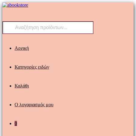
Skip
to
content
Products
search
Αρχική
Κατηγορίες ειδών
Καλάθι
Ο λογαριασμός μου
0