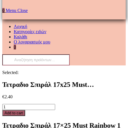
0
Menu
Close
Αρχική
Κατηγορίες ειδών
Καλάθι
Ο λογαριασμός μου
0
Products
search
Selected:
Τετραδιο Σπιράλ 17x25 Must…
€
2.40
Τετραδιο
Σπιράλ
Add to cart
17x25
Must
Τετραδιο Σπιράλ 17×25 Must Rainbow 1
Rainbow