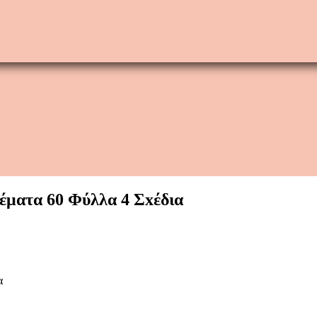
έματα 60 Φύλλα 4 Σxέδια
α