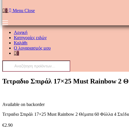
0
Menu
Close
Αρχική
Κατηγορίες ειδών
Καλάθι
Ο λογαριασμός μου
0
Products
search
Τετραδιο Σπιράλ 17×25 Must Rainbow 2 Θ
Available on backorder
Τετραδιο Σπιράλ 17×25 Must Rainbow 2 Θέματα 60 Φύλλα 4 Σxέδι
€
2.90