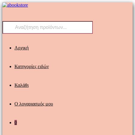
Skip
to
content
Products
search
Αρχική
Κατηγορίες ειδών
Καλάθι
Ο λογαριασμός μου
0