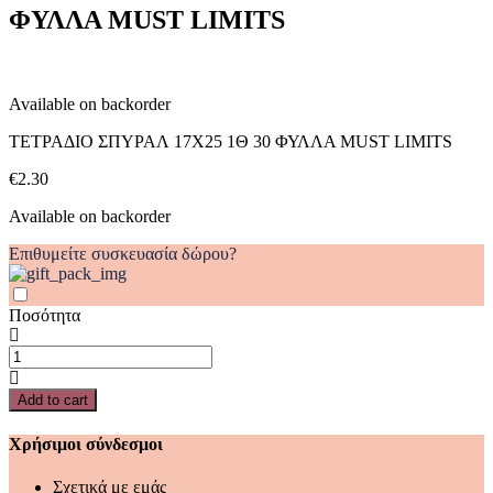
ΦΥΛΛΑ MUST LIMITS
ΦΥΛΛΑ
MUST
LIMITS
quantity
Available on backorder
ΤΕΤΡΑΔΙΟ ΣΠΥΡΑΛ 17Χ25 1Θ 30 ΦΥΛΛΑ MUST LIMITS
€
2.30
Available on backorder
Επιθυμείτε συσκευασία δώρου?
Ποσότητα
ΤΕΤΡΑΔΙΟ
ΣΠΥΡΑΛ
17Χ25
Add to cart
1Θ
30
Χρήσιμοι σύνδεσμοι
ΦΥΛΛΑ
MUST
Σχετικά με εμάς
LIMITS