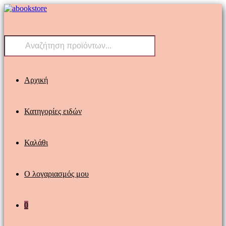
Skip
to
content
Products
search
Αρχική
Κατηγορίες ειδών
Καλάθι
Ο λογαριασμός μου
0