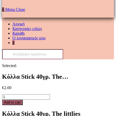
0
Menu
Close
Αρχική
Κατηγορίες ειδών
Καλάθι
Ο λογαριασμός μου
0
Products
search
Selected:
Κόλλα Stick 40γρ. The…
€
2.00
Κόλλα
Stick
Add to cart
40γρ.
The
Κόλλα Stick 40γρ. The littlies
littlies