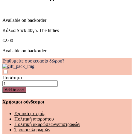
quantity
Available on backorder
Κόλλα Stick 40γρ. The littlies
€
2.00
Available on backorder
Επιθυμείτε συσκευασία δώρου?
Ποσότητα
Κόλλα
Stick
Add to cart
40γρ.
The
Χρήσιμοι σύνδεσμοι
littlies
quantity
Σχετικά με εμάς
Πολιτική απορρήτου
Πολιτική ακυρώσεων/επιστροφών
Τρόποι πληρωμών