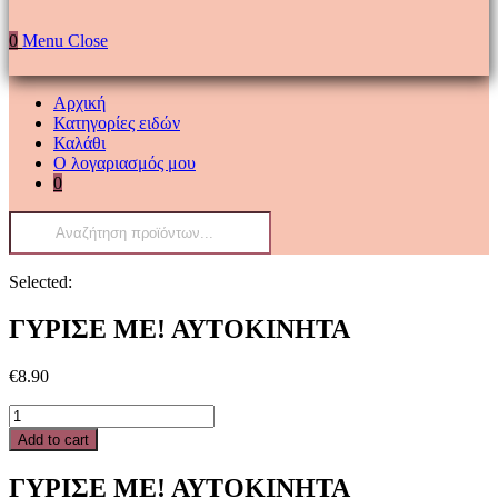
0
Menu
Close
Αρχική
Κατηγορίες ειδών
Καλάθι
Ο λογαριασμός μου
0
Products
search
Selected:
ΓΥΡΙΣΕ ΜΕ! ΑΥΤΟΚΙΝΗΤΑ
€
8.90
ΓΥΡΙΣΕ
ΜΕ!
Add to cart
ΑΥΤΟΚΙΝΗΤΑ
quantity
ΓΥΡΙΣΕ ΜΕ! ΑΥΤΟΚΙΝΗΤΑ