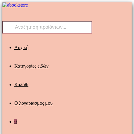
Skip
to
content
Products
search
Αρχική
Κατηγορίες ειδών
Καλάθι
Ο λογαριασμός μου
0