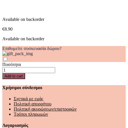
Available on backorder
€
8.90
Available on backorder
Επιθυμείτε συσκευασία δώρου?
Ποσότητα
ΓΥΡΙΣΕ
ΜΕ!
Add to cart
ΑΥΤΟΚΙΝΗΤΑ
quantity
Χρήσιμοι σύνδεσμοι
Σχετικά με εμάς
Πολιτική απορρήτου
Πολιτική ακυρώσεων/επιστροφών
Τρόποι πληρωμών
Λογαριασμός