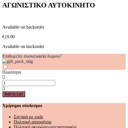
ΑΓΩΝΙΣΤΙΚΟ ΑΥΤΟΚΙΝΗΤΟ
ΑΥΤΟΚΙΝΗΤΟ
quantity
Available on backorder
€
19.90
Available on backorder
Επιθυμείτε συσκευασία δώρου?
Ποσότητα
ΕΝΑ
ΒΙΒΛΙΟ
ΠΟΥ
Add to cart
ΓΙΝΕΤΑΙ
ΑΓΩΝΙΣΤΙΚΟ
Χρήσιμοι σύνδεσμοι
ΑΥΤΟΚΙΝΗΤΟ
quantity
Σχετικά με εμάς
Πολιτική απορρήτου
Πολιτική ακυρώσεων/επιστροφών