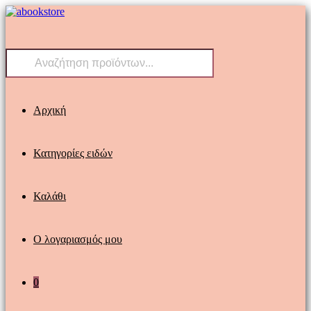
Skip
to
content
Products
search
Αρχική
Κατηγορίες ειδών
Καλάθι
Ο λογαριασμός μου
0