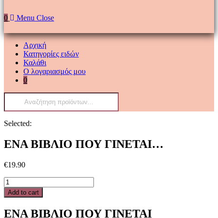
0
Menu
Close
Αρχική
Κατηγορίες ειδών
Καλάθι
Ο λογαριασμός μου
0
Products
search
Selected:
ΕΝΑ ΒΙΒΛΙΟ ΠΟΥ ΓΙΝΕΤΑΙ…
€
19.90
ΕΝΑ
ΒΙΒΛΙΟ
Add to cart
ΠΟΥ
ΓΙΝΕΤΑΙ
ΕΝΑ ΒΙΒΛΙΟ ΠΟΥ ΓΙΝΕΤΑΙ
ΑΓΩΝΙΣΤΙΚΟ