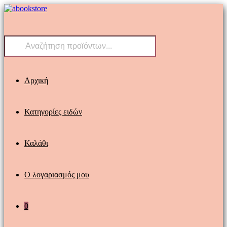
Skip
to
content
Products
search
Αρχική
Κατηγορίες ειδών
Καλάθι
Ο λογαριασμός μου
0