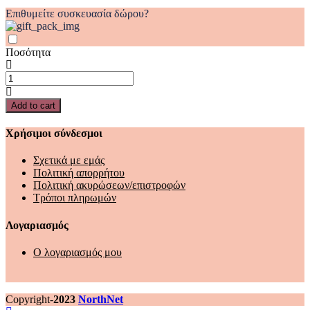
Επιθυμείτε συσκευασία δώρου?
Ποσότητα
ΕΝΑ
ΒΙΒΛΙΟ
ΠΟΥ
Add to cart
ΓΙΝΕΤΑΙ
ΠΡΙΓΚΙΠΙΚΗ
Χρήσιμοι σύνδεσμοι
ΑΜΑΞΑ
quantity
Σχετικά με εμάς
Πολιτική απορρήτου
Πολιτική ακυρώσεων/επιστροφών
Τρόποι πληρωμών
Λογαριασμός
Ο λογαριασμός μου
Copyright-
2023
NorthNet