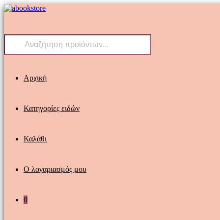
Skip
to
content
Products
search
Αρχική
Κατηγορίες ειδών
Καλάθι
Ο λογαριασμός μου
0