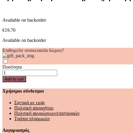
Available on backorder
€
19.70
Available on backorder
Επιθυμείτε συσκευασία δώρου?
Ποσότητα
Εργαστήριο
μικρού
Add to cart
επιστήμονα
(βιβλιοεργαστήριο)
Χρήσιμοι σύνδεσμοι
quantity
Σχετικά με εμάς
Πολιτική απορρήτου
Πολιτική ακυρώσεων/επιστροφών
Τρόποι πληρωμών
Λογαριασμός