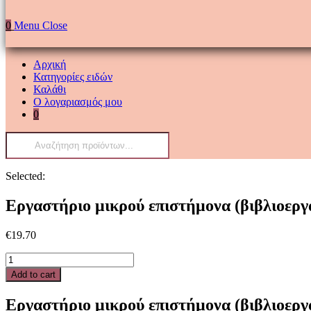
0
Menu
Close
Αρχική
Κατηγορίες ειδών
Καλάθι
Ο λογαριασμός μου
0
Products
search
Selected:
Εργαστήριο μικρού επιστήμονα (βιβλιοεργ
€
19.70
Εργαστήριο
μικρού
Add to cart
επιστήμονα
(βιβλιοεργαστήριο)
Εργαστήριο μικρού επιστήμονα (βιβλιοεργ
quantity