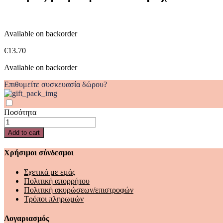
quantity
Available on backorder
€
13.70
Available on backorder
Επιθυμείτε συσκευασία δώρου?
Ποσότητα
Ιστορίες
για
Add to cart
μια
γλυκιά
Χρήσιμοι σύνδεσμοι
καληνύχτα
quantity
Σχετικά με εμάς
Πολιτική απορρήτου
Πολιτική ακυρώσεων/επιστροφών
Τρόποι πληρωμών
Λογαριασμός