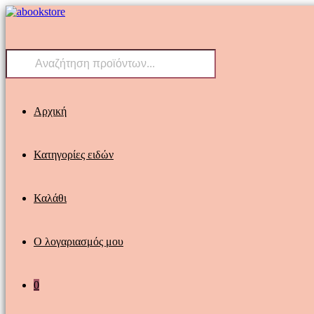
Skip
to
content
Products
search
Αρχική
Κατηγορίες ειδών
Καλάθι
Ο λογαριασμός μου
0