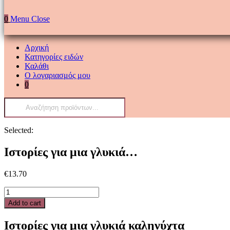
0
Menu
Close
Αρχική
Κατηγορίες ειδών
Καλάθι
Ο λογαριασμός μου
0
Products
search
Selected:
Ιστορίες για μια γλυκιά…
€
13.70
Ιστορίες
για
Add to cart
μια
γλυκιά
Ιστορίες για μια γλυκιά καληνύχτα
καληνύχτα