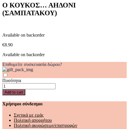
(ΣΑΜΠΑΤΑΚΟΥ)
Ο ΚΟΥΚΟΣ… ΑΗΔΟΝΙ
quantity
(ΣΑΜΠΑΤΑΚΟΥ)
Available on backorder
€
8.90
Available on backorder
Επιθυμείτε συσκευασία δώρου?
Ποσότητα
Ο
ΚΟΥΚΟΣ...
Add to cart
ΑΗΔΟΝΙ
(ΣΑΜΠΑΤΑΚΟΥ)
Χρήσιμοι σύνδεσμοι
quantity
Σχετικά με εμάς
Πολιτική απορρήτου
Πολιτική ακυρώσεων/επιστροφών