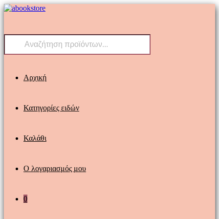
Skip
to
content
Products
search
Αρχική
Κατηγορίες ειδών
Καλάθι
Ο λογαριασμός μου
0