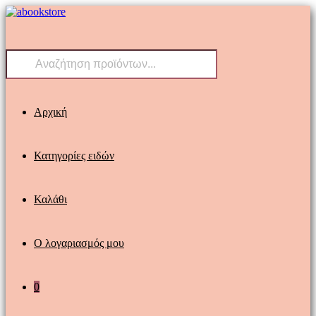
Skip
to
content
Products
search
Αρχική
Κατηγορίες ειδών
Καλάθι
Ο λογαριασμός μου
0