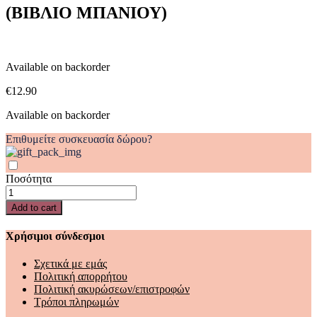
(ΒΙΒΛΙΟ ΜΠΑΝΙΟΥ)
(ΒΙΒΛΙΟ
ΜΠΑΝΙΟΥ)
quantity
Available on backorder
€
12.90
Available on backorder
Επιθυμείτε συσκευασία δώρου?
Ποσότητα
Ο
ΝΙΚΟΣ
Add to cart
ΤΑΞΙΔΕΥΕΙ
ΣΤΗ
Χρήσιμοι σύνδεσμοι
ΘΑΛΑΣΣΑ
(ΒΙΒΛΙΟ
Σχετικά με εμάς
ΜΠΑΝΙΟΥ)
Πολιτική απορρήτου
quantity
Πολιτική ακυρώσεων/επιστροφών
Τρόποι πληρωμών