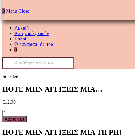
0
Menu
Close
Αρχική
Κατηγορίες ειδών
Καλάθι
Ο λογαριασμός μου
0
Products
search
Selected:
ΠΟΤΕ ΜΗΝ ΑΓΓΙΞΕΙΣ ΜΙΑ…
€
12.90
ΠΟΤΕ
ΜΗΝ
Add to cart
ΑΓΓΙΞΕΙΣ
ΜΙΑ
ΠΟΤΕ ΜΗΝ ΑΓΓΙΞΕΙΣ ΜΙΑ ΤΙΓΡΗ!
ΤΙΓΡΗ!