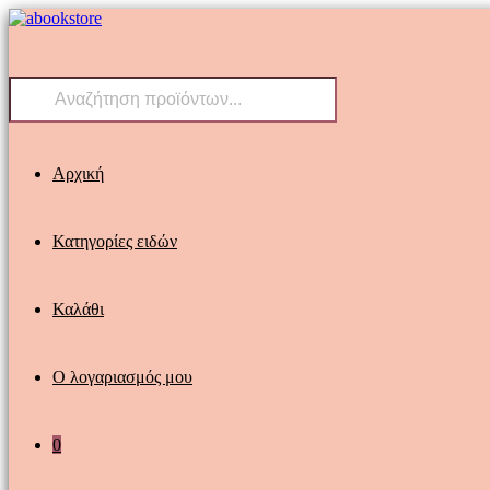
Skip
to
content
Products
search
Αρχική
Κατηγορίες ειδών
Καλάθι
Ο λογαριασμός μου
0