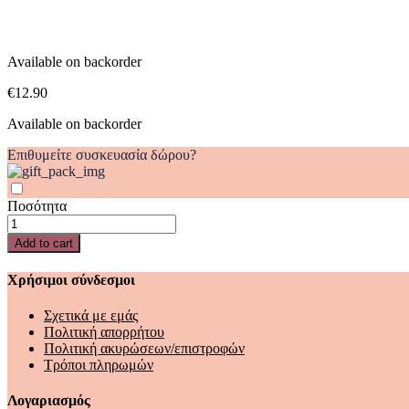
quantity
Available on backorder
€
12.90
Available on backorder
Επιθυμείτε συσκευασία δώρου?
Ποσότητα
ΠΟΤΕ
ΜΗΝ
Add to cart
ΑΓΓΙΞΕΙΣ
ΜΙΑ
Χρήσιμοι σύνδεσμοι
ΤΙΓΡΗ!
quantity
Σχετικά με εμάς
Πολιτική απορρήτου
Πολιτική ακυρώσεων/επιστροφών
Τρόποι πληρωμών
Λογαριασμός