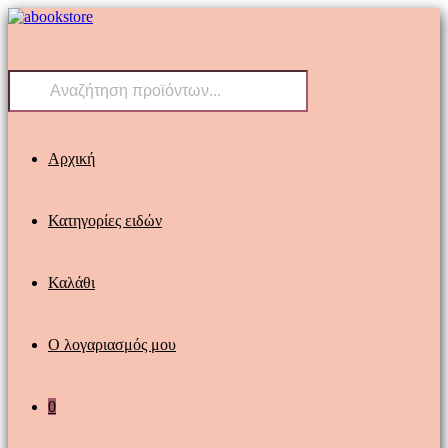
Skip
to
content
Products
search
Αρχική
Κατηγορίες ειδών
Καλάθι
Ο λογαριασμός μου
0