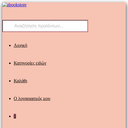
Skip
to
content
Products
search
Αρχική
Κατηγορίες ειδών
Καλάθι
Ο λογαριασμός μου
0