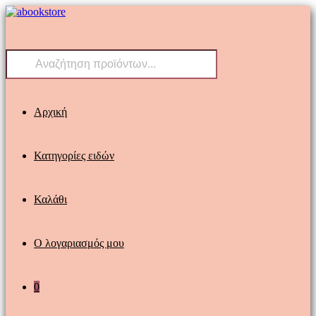
Skip
to
content
Products
search
Αρχική
Κατηγορίες ειδών
Καλάθι
Ο λογαριασμός μου
0