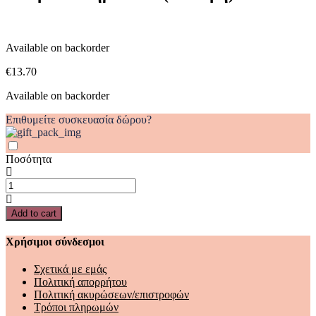
Available on backorder
€
13.70
Available on backorder
Επιθυμείτε συσκευασία δώρου?
Ποσότητα
Ιστορία
Ε'Δημοτικού
(Πάπαρη)
Add to cart
quantity
Χρήσιμοι σύνδεσμοι
Σχετικά με εμάς
Πολιτική απορρήτου
Πολιτική ακυρώσεων/επιστροφών
Τρόποι πληρωμών