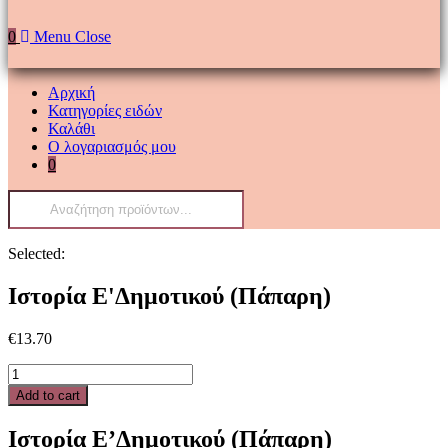
0
Menu
Close
Αρχική
Κατηγορίες ειδών
Καλάθι
Ο λογαριασμός μου
0
Products
search
Selected:
Ιστορία Ε'Δημοτικού (Πάπαρη)
€
13.70
Ιστορία
Ε'Δημοτικού
Add to cart
(Πάπαρη)
quantity
Ιστορία Ε’Δημοτικού (Πάπαρη)