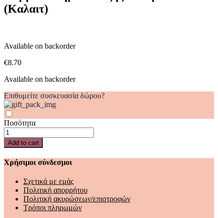
(Καλαιτ)
(Καλαιτ)
quantity
Available on backorder
€
8.70
Available on backorder
Επιθυμείτε συσκευασία δώρου?
Ποσότητα
Κόμμα
&
Add to cart
σημεία
στίξης
Χρήσιμοι σύνδεσμοι
νεοε.γλώσ.
(Καλαιτ)
Σχετικά με εμάς
quantity
Πολιτική απορρήτου
Πολιτική ακυρώσεων/επιστροφών
Τρόποι πληρωμών