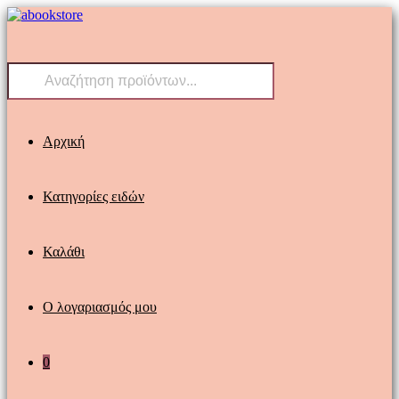
Skip
to
content
Products
search
Αρχική
Κατηγορίες ειδών
Καλάθι
Ο λογαριασμός μου
0