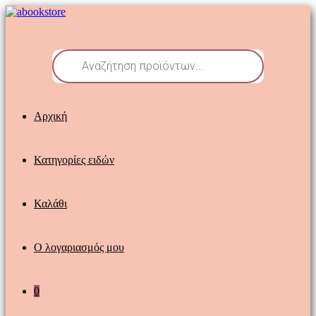
Skip
to
content
Products
search
Αρχική
Κατηγορίες ειδών
Καλάθι
Ο λογαριασμός μου
0