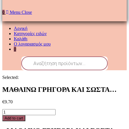
0
Menu
Close
Αρχική
Κατηγορίες ειδών
Καλάθι
Ο λογαριασμός μου
0
Products
search
Selected:
ΜΑΘΑΙΝΩ ΓΡΗΓΟΡΑ ΚΑΙ ΣΩΣΤΑ…
€
9.70
ΜΑΘΑΙΝΩ
ΓΡΗΓΟΡΑ
Add to cart
ΚΑΙ
ΣΩΣΤΑ