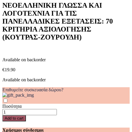
ΛΟΓΟΤΕΧΝΙΑ
ΝΕΟΕΛΛΗΝΙΚΗ ΓΛΩΣΣΑ ΚΑΙ
ΓΙΑ
ΛΟΓΟΤΕΧΝΙΑ ΓΙΑ ΤΙΣ
ΤΙΣ
ΠΑΝΕΛΛΑΔΙΚΕΣ
ΠΑΝΕΛΛΑΔΙΚΕΣ ΕΞΕΤΑΣΕΙΣ: 70
ΕΞΕΤΑΣΕΙΣ:
ΚΡΙΤΗΡΙΑ ΑΞΙΟΛΟΓΗΣΗΣ
70
ΚΡΙΤΗΡΙΑ
(ΚΟΥΤΡΑΣ-ΖΟΥΡΟΥΔΗ)
ΑΞΙΟΛΟΓΗΣΗΣ
(ΚΟΥΤΡΑΣ-
ΖΟΥΡΟΥΔΗ)
quantity
Available on backorder
€
19.90
Available on backorder
Επιθυμείτε συσκευασία δώρου?
Ποσότητα
ΝΕΟΕΛΛΗΝΙΚΗ
ΓΛΩΣΣΑ
Add to cart
ΚΑΙ
ΛΟΓΟΤΕΧΝΙΑ
Χρήσιμοι σύνδεσμοι