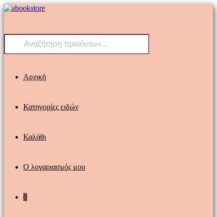
Skip
to
content
Products
search
Αρχική
Κατηγορίες ειδών
Καλάθι
Ο λογαριασμός μου
0