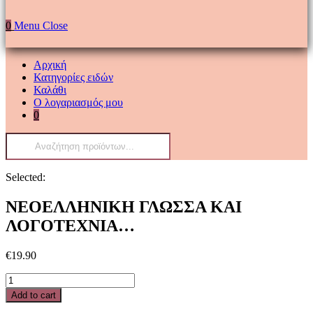
0
Menu
Close
Αρχική
Κατηγορίες ειδών
Καλάθι
Ο λογαριασμός μου
0
Products
search
Selected:
ΝΕΟΕΛΛΗΝΙΚΗ ΓΛΩΣΣΑ ΚΑΙ
ΛΟΓΟΤΕΧΝΙΑ…
€
19.90
ΝΕΟΕΛΛΗΝΙΚΗ
ΓΛΩΣΣΑ
Add to cart
ΚΑΙ