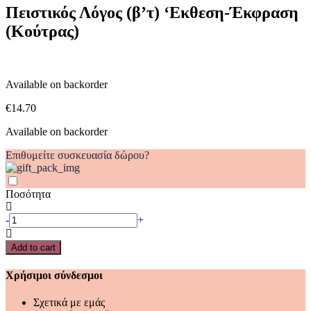
'Εκθεση-
Πειστικός Λόγος (β’τ) ‘Εκθεση-Έκφραση
Έκφραση
(Κούτρας)
(Κούτρας)
quantity
Available on backorder
€
14.70
Available on backorder
Επιθυμείτε συσκευασία δώρου?
Ποσότητα
Πειστικός
-
+
Λόγος
(β'τ)
Add to cart
'Εκθεση-
Έκφραση
Χρήσιμοι σύνδεσμοι
(Κούτρας)
quantity
Σχετικά με εμάς