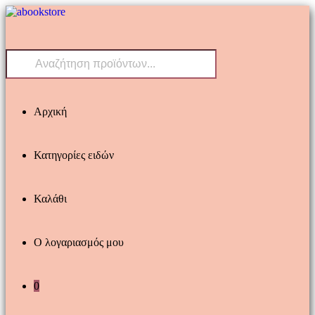
Skip
to
content
Products
search
Αρχική
Κατηγορίες ειδών
Καλάθι
Ο λογαριασμός μου
0