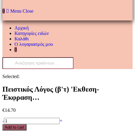
0
Menu
Close
Αρχική
Κατηγορίες ειδών
Καλάθι
Ο λογαριασμός μου
0
Products
search
Selected:
Πειστικός Λόγος (β'τ) 'Εκθεση-
Έκφραση…
€
14.70
Πειστικός
-
+
Λόγος
Add to cart
(β'τ)