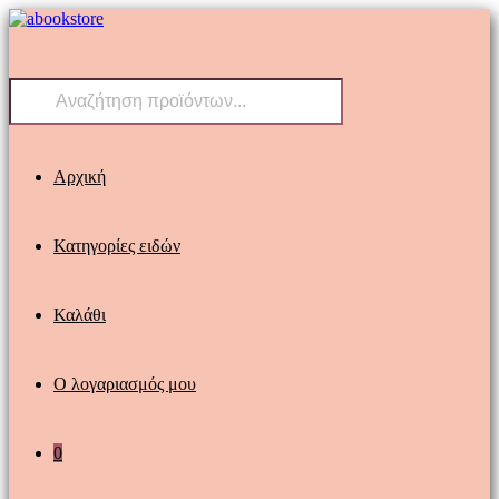
Skip
to
content
Products
search
Αρχική
Κατηγορίες ειδών
Καλάθι
Ο λογαριασμός μου
0