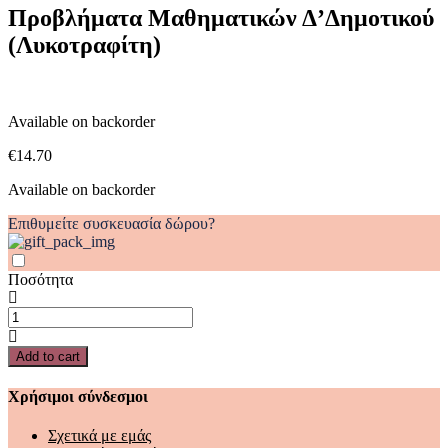
(Λυκοτραφίτη)
Προβλήματα Μαθηματικών Δ’Δημοτικού
quantity
(Λυκοτραφίτη)
Available on backorder
€
14.70
Available on backorder
Επιθυμείτε συσκευασία δώρου?
Ποσότητα
Προβλήματα
Μαθηματικών
Δ'Δημοτικού
Add to cart
(Λυκοτραφίτη)
quantity
Χρήσιμοι σύνδεσμοι
Σχετικά με εμάς