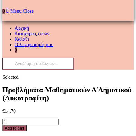
0
Menu
Close
Αρχική
Κατηγορίες ειδών
Καλάθι
Ο λογαριασμός μου
0
Products
search
Selected:
Προβλήματα Μαθηματικών Δ'Δημοτικού
(Λυκοτραφίτη)
€
14.70
Προβλήματα
Μαθηματικών
Add to cart
Δ'Δημοτικού