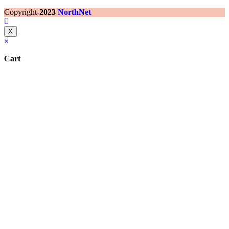
Copyright-
2023
NorthNet
X
×
Cart