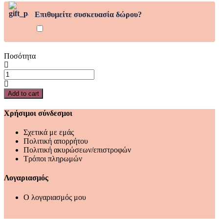
Επιθυμείτε συσκευασία δώρου?
Ποσότητα
Μωρό
και
νήπιο
Add to cart
quantity
Χρήσιμοι σύνδεσμοι
Σχετικά με εμάς
Πολιτική απορρήτου
Πολιτική ακυρώσεων/επιστροφών
Τρόποι πληρωμών
Λογαριασμός
Ο λογαριασμός μου