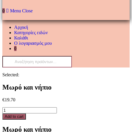
0
Menu
Close
Αρχική
Κατηγορίες ειδών
Καλάθι
Ο λογαριασμός μου
0
Products
search
Selected:
Μωρό και νήπιο
€
19.70
Μωρό
και
Add to cart
νήπιο
quantity
Μωρό και νήπιο