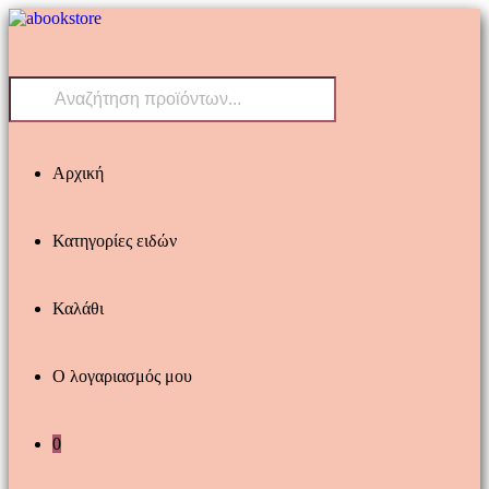
Skip
to
content
Products
search
Αρχική
Κατηγορίες ειδών
Καλάθι
Ο λογαριασμός μου
0