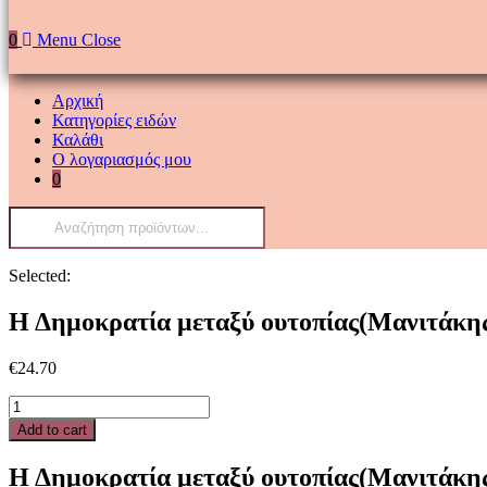
0
Menu
Close
Αρχική
Κατηγορίες ειδών
Καλάθι
Ο λογαριασμός μου
0
Products
search
Selected:
Η Δημοκρατία μεταξύ ουτοπίας(Μανιτάκη
€
24.70
Η
Δημοκρατία
Add to cart
μεταξύ
ουτοπίας(Μανιτάκης)
Η Δημοκρατία μεταξύ ουτοπίας(Μανιτάκη
quantity