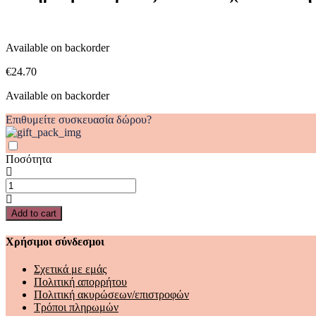
Available on backorder
€
24.70
Available on backorder
Επιθυμείτε συσκευασία δώρου?
Ποσότητα
Η
Δημοκρατία
μεταξύ
Add to cart
ουτοπίας(Μανιτάκης)
quantity
Χρήσιμοι σύνδεσμοι
Σχετικά με εμάς
Πολιτική απορρήτου
Πολιτική ακυρώσεων/επιστροφών
Τρόποι πληρωμών