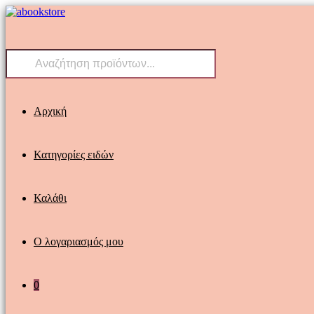
Skip
to
content
Products
search
Αρχική
Κατηγορίες ειδών
Καλάθι
Ο λογαριασμός μου
0