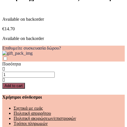
κόσμο
quantity
Available on backorder
€
14.70
Available on backorder
Επιθυμείτε συσκευασία δώρου?
Ποσότητα
Πενήντα
χρόνια
που
Add to cart
άλλαξαν
τον
Χρήσιμοι σύνδεσμοι
κόσμο
quantity
Σχετικά με εμάς
Πολιτική απορρήτου
Πολιτική ακυρώσεων/επιστροφών
Τρόποι πληρωμών