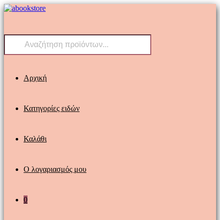
Skip
to
content
Products
search
Αρχική
Κατηγορίες ειδών
Καλάθι
Ο λογαριασμός μου
0