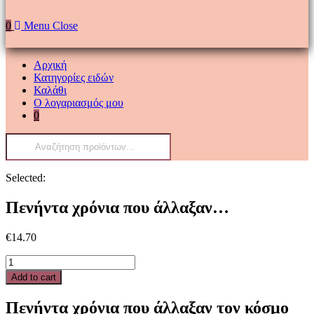
0
Menu
Close
Αρχική
Κατηγορίες ειδών
Καλάθι
Ο λογαριασμός μου
0
Products
search
Selected:
Πενήντα χρόνια που άλλαξαν…
€
14.70
Πενήντα
χρόνια
Add to cart
που
άλλαξαν
Πενήντα χρόνια που άλλαξαν τον κόσμο
τον