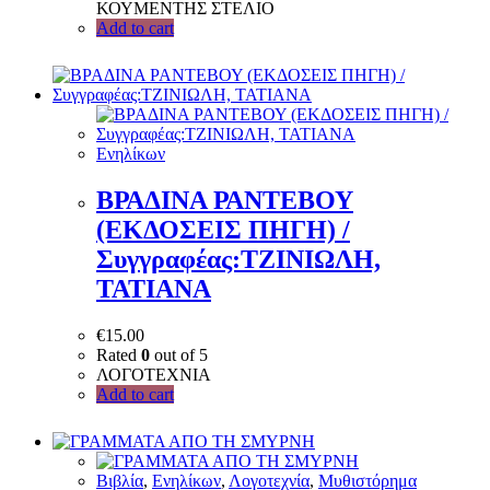
ΚΟΥΜΕΝΤΗΣ ΣΤΕΛΙΟ
Add to cart
Ενηλίκων
ΒΡΑΔΙΝΑ ΡΑΝΤΕΒΟΥ
(ΕΚΔΟΣΕΙΣ ΠΗΓΗ) /
Συγγραφέας:ΤΖΙΝΙΩΛΗ,
ΤΑΤΙΑΝΑ
€
15.00
Rated
0
out of 5
ΛΟΓΟΤΕΧΝΙΑ
Add to cart
Bιβλία
,
Ενηλίκων
,
Λογοτεχνία
,
Μυθιστόρημα