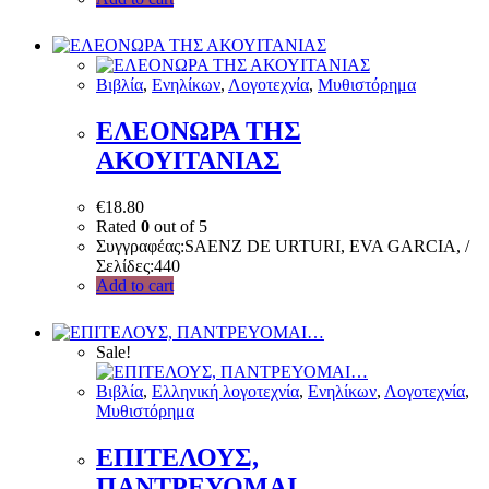
Bιβλία
,
Ενηλίκων
,
Λογοτεχνία
,
Μυθιστόρημα
ΕΛΕΟΝΩΡΑ ΤΗΣ
ΑΚΟΥΙΤΑΝΙΑΣ
€
18.80
Rated
0
out of 5
Συγγραφέας:SAENZ DE URTURI, EVA GARCIA, /
Σελίδες:440
Add to cart
Sale!
Bιβλία
,
Ελληνική λογοτεχνία
,
Ενηλίκων
,
Λογοτεχνία
,
Μυθιστόρημα
ΕΠΙΤΕΛΟΥΣ,
ΠΑΝΤΡΕΥΟΜΑΙ…