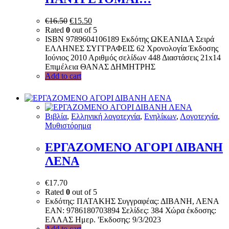
€
16.50
€
15.50
Rated
0
out of 5
ISBN 9789604106189 Εκδότης ΩΚΕΑΝΙΔΑ Σειρά
ΕΛΛΗΝΕΣ ΣΥΓΓΡΑΦΕΙΣ 62 Χρονολογία Έκδοσης
Ιούνιος 2010 Αριθμός σελίδων 448 Διαστάσεις 21x14
Επιμέλεια ΘΑΝΑΣ ΔΗΜΗΤΡΗΣ
Add to cart
Bιβλία
,
Ελληνική λογοτεχνία
,
Ενηλίκων
,
Λογοτεχνία
,
Μυθιστόρημα
ΕΡΓΑΖΟΜΕΝΟ ΑΓΟΡΙ ΔΙΒΑΝΗ
ΛΕΝΑ
€
17.70
Rated
0
out of 5
Εκδότης: ΠΑΤΑΚΗΣ Συγγραφέας: ΔΙΒΑΝΗ, ΛΕΝΑ
EAN: 9786180703894 Σελίδες: 384 Χώρα έκδοσης:
ΕΛΛΑΣ Ημερ. 'Εκδοσης: 9/3/2023
Add to cart