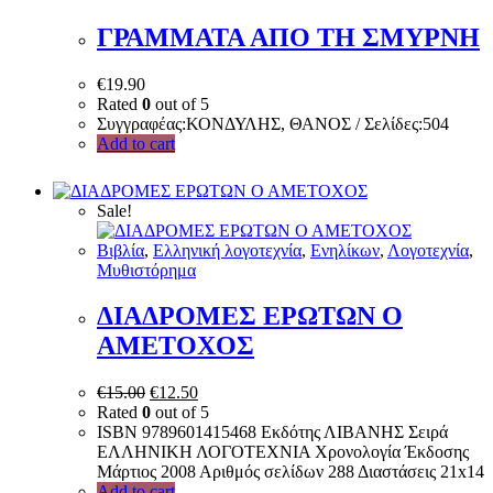
ΓΡΑΜΜΑΤΑ ΑΠΟ ΤΗ ΣΜΥΡΝΗ
€
19.90
Rated
0
out of 5
Συγγραφέας:ΚΟΝΔΥΛΗΣ, ΘΑΝΟΣ / Σελίδες:504
Add to cart
Sale!
Bιβλία
,
Ελληνική λογοτεχνία
,
Ενηλίκων
,
Λογοτεχνία
,
Μυθιστόρημα
ΔΙΑΔΡΟΜΕΣ ΕΡΩΤΩΝ Ο
ΑΜΕΤΟΧΟΣ
€
15.00
€
12.50
Rated
0
out of 5
ISBN 9789601415468 Εκδότης ΛΙΒΑΝΗΣ Σειρά
ΕΛΛΗΝΙΚΗ ΛΟΓΟΤΕΧΝΙΑ Χρονολογία Έκδοσης
Μάρτιος 2008 Αριθμός σελίδων 288 Διαστάσεις 21x14
Add to cart