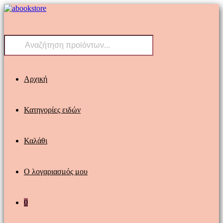
Skip
to
content
Products
search
Αρχική
Κατηγορίες ειδών
Καλάθι
Ο λογαριασμός μου
0