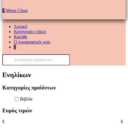
0
Menu
Close
Αρχική
Κατηγορίες ειδών
Καλάθι
Ο λογαριασμός μου
0
Products
search
Ενηλίκων
Κατηγορίες προϊόντων
Bιβλία
Ευρός τιμών
€
€