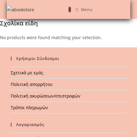
Skip
0
Menu
to
content
Σχολίκα είδη
No products were found matching your selection.
Χρήσιμοι Σύνδεσμοι
Σχετικά με εμάς
Πολιτική απορρήτου
Πολιτική ακυρώσεων/επιστροφών
Τρόποι πληρωμών
Λογαριασμός